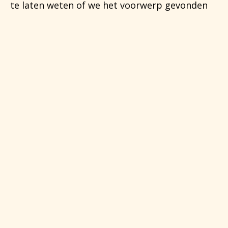
te laten weten of we het voorwerp gevonden
hebben.
Gevonden voorwerpen
Naam
First
Last
E-mailadres
(Required)