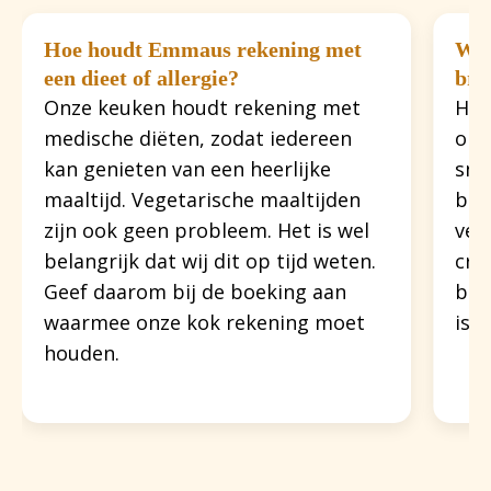
Hoe houdt Emmaus rekening met
Wel
een dieet of allergie?
bro
Onze keuken houdt rekening met
Het
medische diëten, zodat iedereen
org
kan genieten van een heerlijke
sna
maaltijd. Vegetarische maaltijden
bro
zijn ook geen probleem. Het is wel
ver
belangrijk dat wij dit op tijd weten.
cra
Geef daarom bij de boeking aan
bel
waarmee onze kok rekening moet
is 
houden.