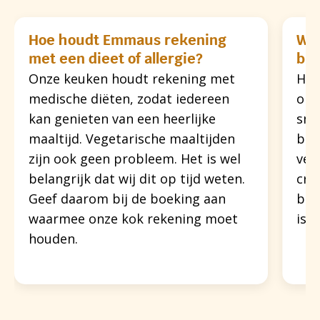
Hoe houdt Emmaus rekening
Wel
met een dieet of allergie?
bro
Onze keuken houdt rekening met
Het
medische diëten, zodat iedereen
org
kan genieten van een heerlijke
sna
maaltijd. Vegetarische maaltijden
bro
zijn ook geen probleem. Het is wel
ver
belangrijk dat wij dit op tijd weten.
cra
Geef daarom bij de boeking aan
bel
waarmee onze kok rekening moet
is 
houden.