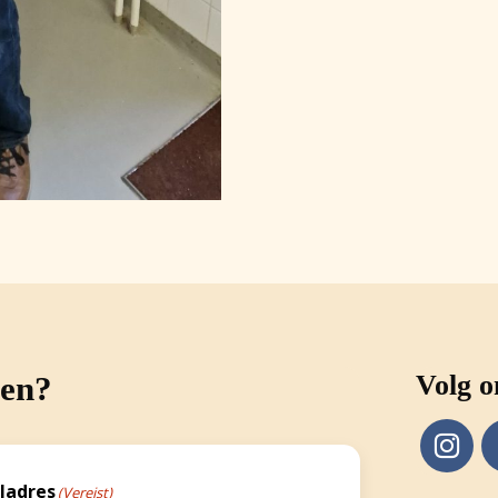
gen?
Volg o
ladres
(Vereist)