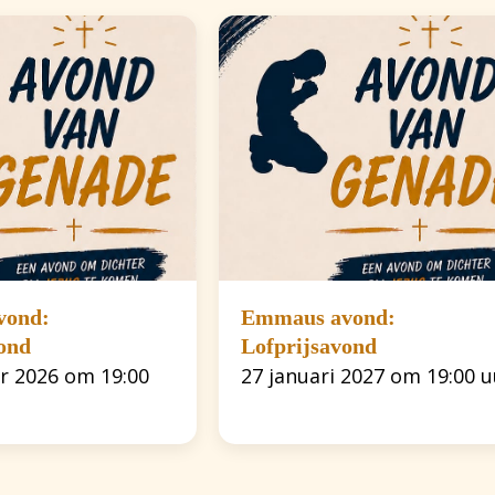
vond:
Emmaus avond:
ond
Lofprijsavond
r 2026 om 19:00
27 januari 2027 om 19:00 u