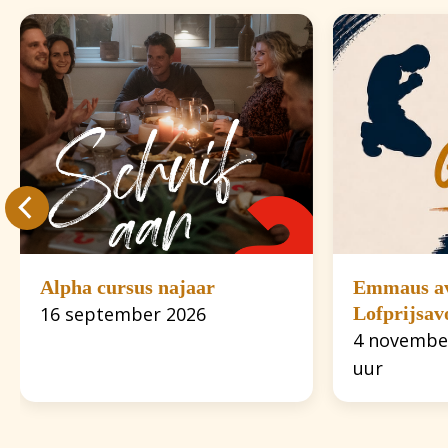
Alpha cursus najaar
Emmaus a
16 september 2026
Lofprijsav
4 novembe
uur