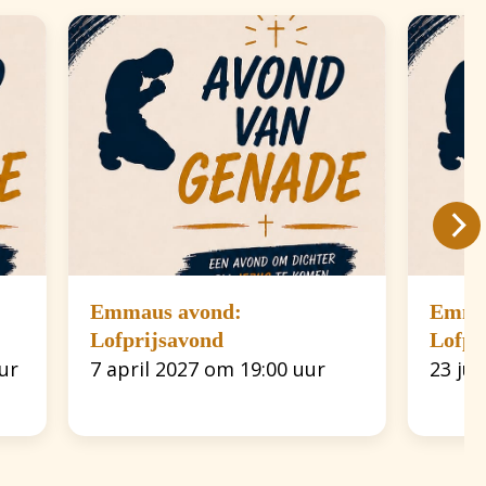
Emmaus avond:
Emma
Lofprijsavond
Lofpr
ur
7 april 2027 om 19:00 uur
23 ju