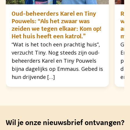
Oud-beheerders Karel en Tiny
Rec
Pouwels: “Als het zwaar was
we
zeiden we tegen elkaar: Kom op!
and
Het huis heeft een katrol.”
ma
“Wat is het toch een prachtig huis”,
God
verzucht Tiny. Nog steeds zijn oud-
Emm
beheerders Karel en Tiny Pouwels
pri
bijna dagelijks op Emmaus. Gebed is
die
hun drijvende […]
en 
Wil je onze nieuwsbrief ontvangen?