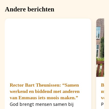
Andere berichten
Rector Bart Theunissen: “Samen
Beh
werkend en biddend met anderen
mog
van Emmaus iets moois maken.”
voo
God brengt mensen samen bij
Pie