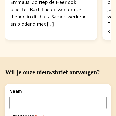
Emmaus. Zo riep de Heer ook
beh
priester Bart Theunissen om te
Jar
dienen in dit huis. Samen werkend
won
en biddend met […]
Tot
kre
Wil je onze nieuwsbrief ontvangen?
Naam